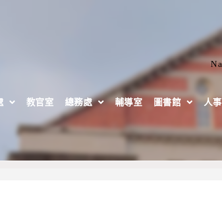
Na
處
教官室
總務處
輔導室
圖書館
人事
絲路」單身聯誼活動