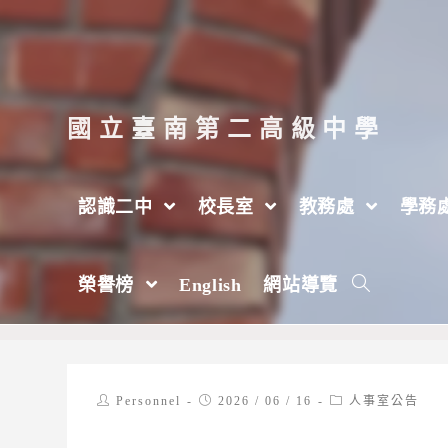
跳
轉
至
主
國立臺南第二高級中學
要
內
認識二中
校長室
教務處
學務
容
轉知國立中興大學115年「微甜夏日愛情
榮譽榜
English
網站導覽
>
2026 年
>
6 月
>
16 日
>
人事室
>
人事室公告
Post
Post
Post
Personnel
2026 / 06 / 16
人事室公告
author:
published:
category: