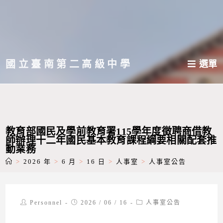
跳
轉
至
主
國立臺南第二高級中學
選單
要
內
容
教育部國民及學前教育署115學年度徵聘商借教
師辦理十二年國民基本教育課程綱要相關配套推
動業務
>
2026 年
>
6 月
>
16 日
>
人事室
>
人事室公告
Post
Post
Post
Personnel
2026 / 06 / 16
人事室公告
author:
published:
category: