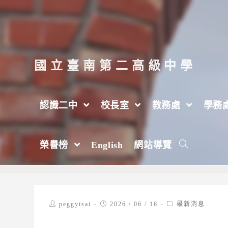
跳
轉
至
主
國立臺南第二高級中學
要
內
認識二中
校長室
教務處
學務
容
【轉知】中央大學辦理115年臺灣客語寫
榮譽榜
English
網站導覽
>
2026 年
>
6 月
>
16 日
>
最新消息
Post
Post
Post
peggytsai
2026 / 06 / 16
最新消息
author:
published:
category: