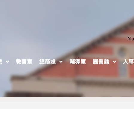
Na
處
教官室
總務處
輔導室
圖書館
人事
作培訓營（北部場）資訊