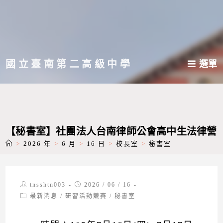
跳
轉
至
主
國立臺南第二高級中學
選單
要
內
容
【秘書室】社團法人台南律師公會高中生法律營
>
2026 年
>
6 月
>
16 日
>
校長室
>
秘書室
Post
Post
tnsshtn003
2026 / 06 / 16
author:
published:
Post
最新消息
/
研習活動競賽
/
秘書室
category: