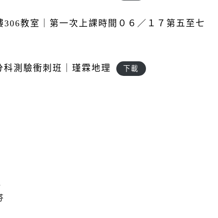
306教室｜第一次上課時間０６／１７第五至七
南二中分科測驗衝刺班｜瑾霖地理
下載
取
芬