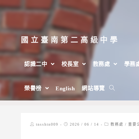
跳
轉
至
主
國立臺南第二高級中學
要
內
認識二中
校長室
教務處
學務
容
【重要通知】114學年度分科測驗衝刺班錄
榮譽榜
English
網站導覽
>
2026 年
>
6 月
>
14 日
>
教務處
Post
Post
Post
tnsshtn009
2026 / 06 / 14
教務處
/
重要
author:
published:
category: