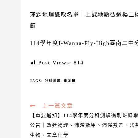
瑾霖地理錄取名單｜上課地點弘道樓二樓
節
114學年度I-Wanna-Fly-High臺
Post Views:
814
TAGS:
分科測驗
,
衝刺班
Read
上一篇文章
more
【重要通知】114學年度分科測驗衝刺班錄
articles
公告｜政廷物理、沛瀅數甲、沛瀅數乙、岱
生物、文章化學