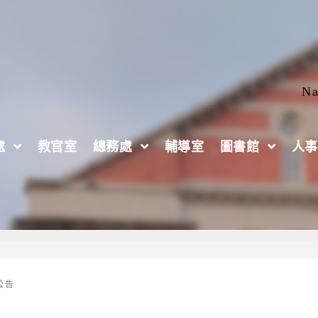
Na
處
教官室
總務處
輔導室
圖書館
人事
取公告｜柏任公民、威明歷史(選修)、心慈歷史(部
公告