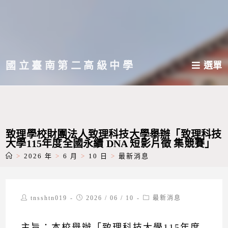
跳
轉
至
主
國立臺南第二高級中學
選單
要
內
容
致理學校財團法人致理科技大學舉辦「致理科技
大學115年度全國永續 DNA 短影片徵 集競賽」
>
2026 年
>
6 月
>
10 日
>
最新消息
Post
Post
Post
tnsshtn019
2026 / 06 / 10
最新消息
author:
published:
category:
主旨：本校舉辦「致理科技大學115年度