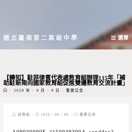
跳
轉
至
主
國立臺南第二高級中學
選單
要
內
容
【轉知】駐菲律賓代表處教育組辦理115年「補
助駐新南向國家教育組促進雙邊教育交流計畫」
>
2026 年
>
6 月
>
9 日
>
重要公告
Post
Post
Post
訓育組
2026 / 06 / 09
重要公告
author:
published:
category:
A09030000E_1150049300A_senddoc2_