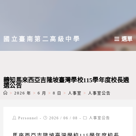
跳
轉
至
主
國立臺南第二高級中學
選單
要
內
容
轉知馬來西亞吉隆坡臺灣學校115學年度校長遴
選公告
>
2026 年
>
6 月
>
8 日
>
人事室
>
人事室公告
Post
Post
Post
Personnel
2026 / 06 / 08
人事室公告
author:
published:
category:
馬來西亞吉隆坡臺灣學校115學年度校長