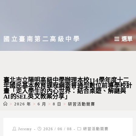
跳
轉
至
主
國立臺南第二高級中學
選單
要
內
容
臺北市立陽明高級中學辦理本校114學年度十二
年國民基本教育課程綱要普通型數位前導學校計
畫「走入學生的內心世界：結合桌遊、解謎與
AI的SEL英文教案分享」
>
2026 年
>
6 月
>
8 日
>
研習活動競賽
Post
Post
Post
Jeremy
2026 / 06 / 08
研習活動競賽
author:
published:
category: