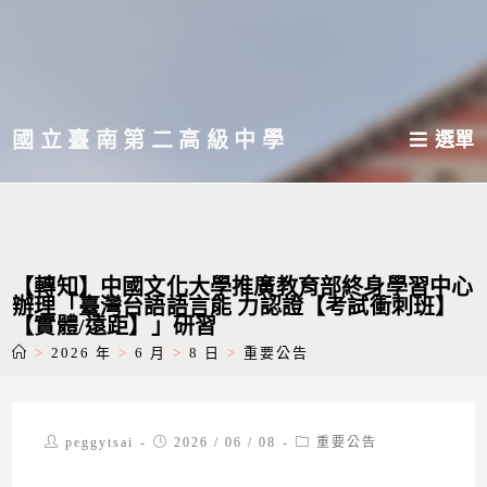
跳
轉
至
主
國立臺南第二高級中學
選單
要
內
容
【轉知】中國文化大學推廣教育部終身學習中心
辦理「臺灣台語語言能 力認證【考試衝刺班】
【實體/遠距】」研習
>
2026 年
>
6 月
>
8 日
>
重要公告
Post
Post
Post
peggytsai
2026 / 06 / 08
重要公告
author:
published:
category: