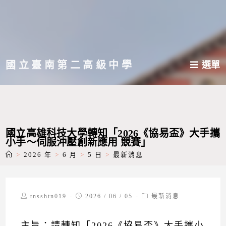
跳
轉
至
主
國立臺南第二高級中學
選單
要
內
容
國立高雄科技大學轉知「2026《協易盃》大手攜
小手～伺服沖壓創新應用 競賽」
>
2026 年
>
6 月
>
5 日
>
最新消息
Post
Post
Post
tnsshtn019
2026 / 06 / 05
最新消息
author:
published:
category:
主旨：請轉知「2026《協易盃》大手攜小