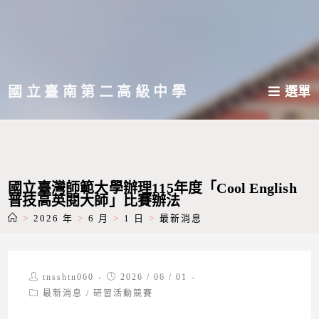
跳
轉
至
主
國立臺南第二高級中學
選單
要
內
容
國立臺灣師範大學辦理115年度「Cool English
普技高英閱大師」比賽辦法
>
2026 年
>
6 月
>
1 日
>
最新消息
Post
Post
tnsshtn060
2026 / 06 / 01
author:
published:
Post
最新消息
/
研習活動競賽
category: