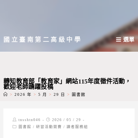
跳
轉
至
主
國立臺南第二高級中學
選單
要
內
容
轉知教育部「教育家」網站115年度徵件活動，
歡迎老師踴躍投稿
>
2026 年
>
5 月
>
29 日
>
圖書館
Post
Post
tnsshtn046
2026 / 05 / 29
author:
published:
Post
圖書館
/
研習活動競賽
/
讀者服務組
category: