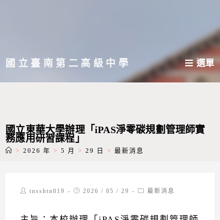
跳
轉
至
主
國立臺南第二高級中學
選單
要
內
容
國立東華大學辦理「iPAS淨零碳規劃管理師實
務應用研習課程」
>
2026 年
>
5 月
>
29 日
>
最新消息
Post
Post
Post
tnsshtn019
2026 / 05 / 29
最新消息
author:
published:
category:
主旨：本校辦理「iPAS淨零碳規劃管理師