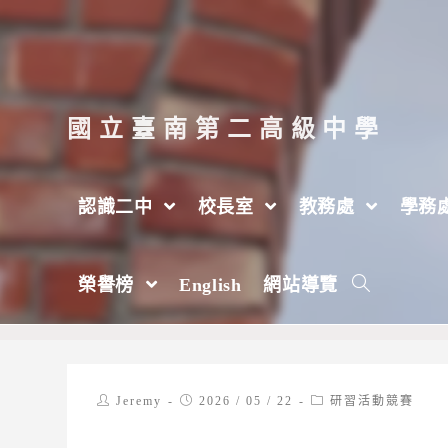
跳
轉
至
主
國立臺南第二高級中學
要
內
認識二中
校長室
教務處
學務
容
國立嘉義高級中學辦理114學年度十二年
榮譽榜
English
網站導覽
>
2026 年
>
5 月
>
22 日
>
研習活動競賽
Post
Post
Post
Jeremy
2026 / 05 / 22
研習活動競賽
author:
published:
category: