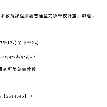
基本教育課程綱要普通型前導學校計畫」辦理。
，中午12時至下午2時。
m/ejq-cdqq-gjz。
暨研究所陳慈幸教授。
5614645】。