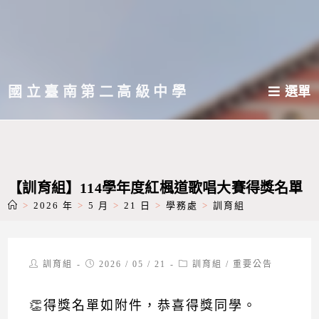
跳
轉
至
主
國立臺南第二高級中學
選單
要
內
容
【訓育組】114學年度紅楓道歌唱大賽得獎名單
>
2026 年
>
5 月
>
21 日
>
學務處
>
訓育組
Post
Post
Post
訓育組
2026 / 05 / 21
訓育組
/
重要公告
author:
published:
category:
👏得獎名單如附件，恭喜得獎同學。