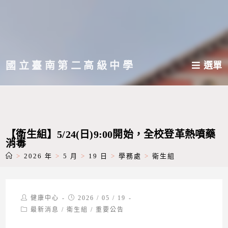
跳
轉
至
主
國立臺南第二高級中學
選單
要
內
容
【衛生組】5/24(日)9:00開始，全校登革熱噴藥
消毒
>
2026 年
>
5 月
>
19 日
>
學務處
>
衛生組
Post
Post
健康中心
2026 / 05 / 19
author:
published:
Post
最新消息
/
衛生組
/
重要公告
category: