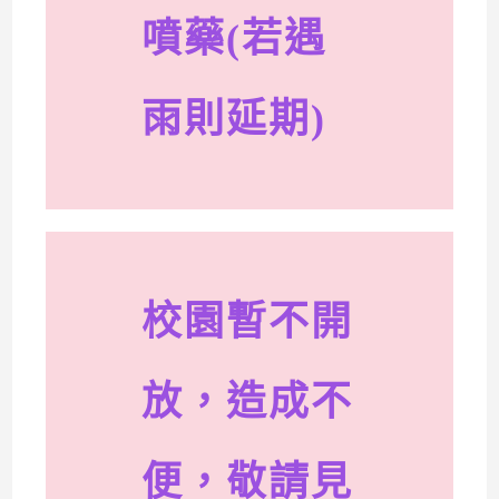
噴藥(若遇
雨則延期)
校園暫不開
放，造成不
便，敬請見