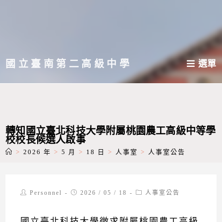
跳
轉
至
主
國立臺南第二高級中學
選單
要
內
容
轉知國立臺北科技大學附屬桃園農工高級中等學
校校長候選人啟事
>
2026 年
>
5 月
>
18 日
>
人事室
>
人事室公告
Post
Post
Post
Personnel
2026 / 05 / 18
人事室公告
author:
published:
category:
國立臺北科技大學徵求附屬桃園農工高級