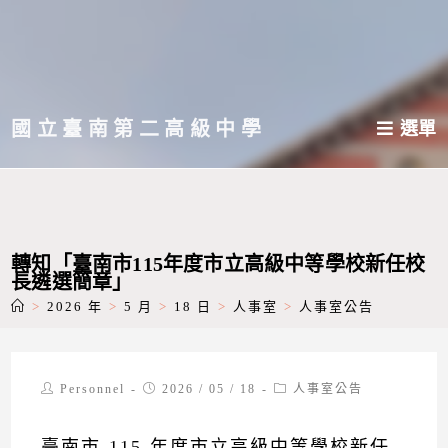
跳
轉
至
主
國立臺南第二高級中學
選單
要
內
容
轉知「臺南市115年度市立高級中等學校新任校
長遴選簡章」
>
2026 年
>
5 月
>
18 日
>
人事室
>
人事室公告
Post
Post
Post
Personnel
2026 / 05 / 18
人事室公告
author:
published:
category:
臺南市-115-年度市立高級中等學校新任