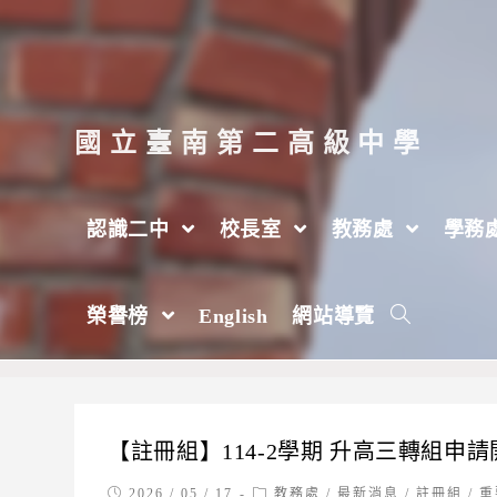
跳
轉
至
主
國立臺南第二高級中學
要
內
認識二中
校長室
教務處
學務
容
每日彙整: 2026 / 05 / 17
榮譽榜
English
網站導覽
>
2026 年
>
5 月
>
17 日
【註冊組】114-2學期 升高三轉組申請
Post
Post
2026 / 05 / 17
教務處
/
最新消息
/
註冊組
/
重