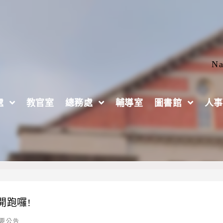
Na
處
教官室
總務處
輔導室
圖書館
人事
開跑囉!
要公告