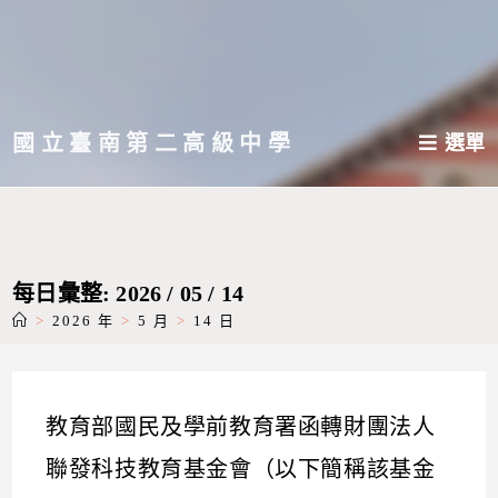
跳
轉
至
主
國立臺南第二高級中學
選單
要
內
容
每日彙整: 2026 / 05 / 14
>
2026 年
>
5 月
>
14 日
教育部國民及學前教育署函轉財團法人
聯發科技教育基金會（以下簡稱該基金