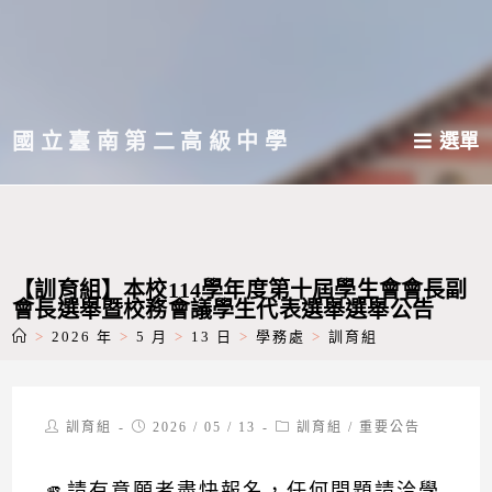
跳
轉
至
主
國立臺南第二高級中學
選單
要
內
容
【訓育組】本校114學年度第十屆學生會會長副
會長選舉暨校務會議學生代表選舉選舉公告
>
2026 年
>
5 月
>
13 日
>
學務處
>
訓育組
Post
Post
Post
訓育組
2026 / 05 / 13
訓育組
/
重要公告
author:
published:
category:
🫵請有意願者盡快報名，任何問題請洽學