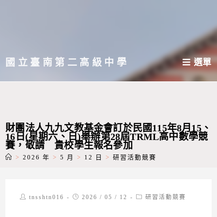
跳
轉
至
主
國立臺南第二高級中學
選單
要
內
容
財團法人九九文教基金會訂於民國115年8月15、
16日(星期六、日)舉辦第28屆TRML高中數學競
賽，敬請 貴校學生報名參加
>
2026 年
>
5 月
>
12 日
>
研習活動競賽
Post
Post
Post
tnsshtn016
2026 / 05 / 12
研習活動競賽
author:
published:
category: