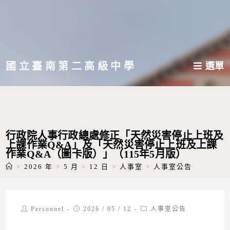
跳
轉
至
主
國立臺南第二高級中學
選單
要
內
容
行政院人事行政總處修正「天然災害停止上班及
上課作業Q&A」及「天然災害停止上班及上課
作業Q&A（圖卡版）」（115年5月版）
>
2026 年
>
5 月
>
12 日
>
人事室
>
人事室公告
Post
Post
Post
Personnel
2026 / 05 / 12
人事室公告
author:
published:
category: