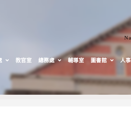
Na
處
教官室
總務處
輔導室
圖書館
人事
低碳生活企劃專題競賽」