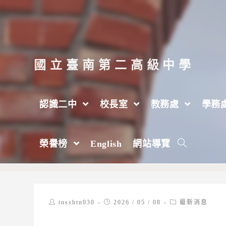
跳
轉
至
主
國立臺南第二高級中學
要
內
認識二中
校長室
教務處
學務
容
崑山科技大學企業管理系舉辦「2026全國
榮譽榜
English
網站導覽
>
2026 年
>
5 月
>
8 日
>
最新消息
Post
Post
Post
tnsshtn030
2026 / 05 / 08
最新消息
author:
published:
category: