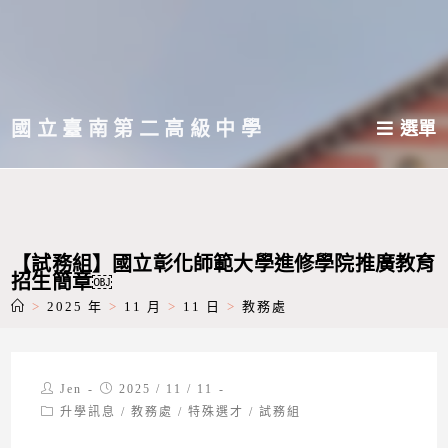
跳
轉
至
主
國立臺南第二高級中學
選單
要
內
容
【試務組】國立彰化師範大學進修學院推廣教育
招生簡章￼
>
2025 年
>
11 月
>
11 日
>
教務處
Post
Post
Jen
2025 / 11 / 11
author:
published:
Post
升學訊息
/
教務處
/
特殊選才
/
試務組
category: