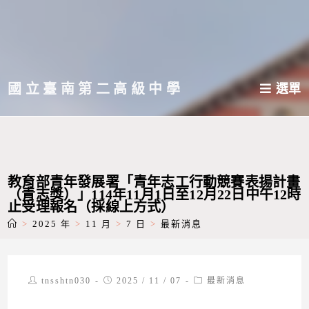
跳
轉
至
主
國立臺南第二高級中學
選單
要
內
容
教育部青年發展署「青年志工行動競賽表揚計畫
（青志獎）」114年11月1日至12月22日中午12時
止受理報名（採線上方式）
>
2025 年
>
11 月
>
7 日
>
最新消息
Post
Post
Post
tnsshtn030
2025 / 11 / 07
最新消息
author:
published:
category: