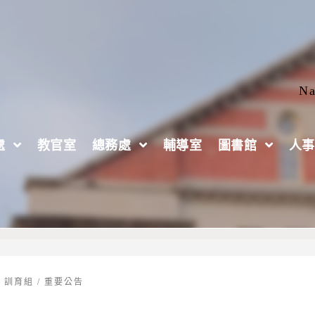
Na
處
教官室
總務處
輔導室
圖書館
人事
畫🎊
/
訓育組
/
重要公告