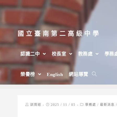
跳
轉
至
主
國立臺南第二高級中學
要
內
認識二中
校長室
教務處
學務
容
【訓育組】🎊本校114 學年度園遊會實施計
榮譽榜
English
網站導覽
>
2025 年
>
11 月
>
5 日
>
學務處
Post
Post
Post
訓育組
2025 / 11 / 05
學務處
/
最新消息
author:
published:
category: