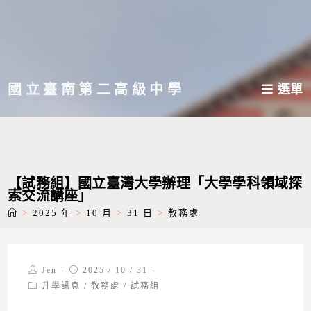
跳
轉
至
主
國立臺南第二高級中學
選單
要
內
容
【試務組】國立臺灣大學辦理「大學學科領域探
索交流講座」
>
2025 年
>
10 月
>
31 日
>
教務處
Post
Post
Jen
2025 / 10 / 31
author:
published:
Post
升學訊息
/
教務處
/
試務組
category: