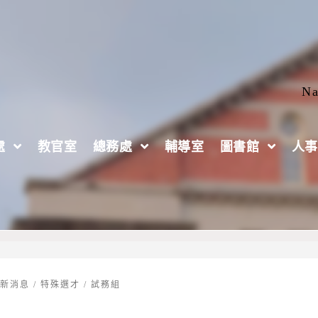
Na
處
教官室
總務處
輔導室
圖書館
人事
115學年度特殊選才管道招生訊息
最新消息
/
特殊選才
/
試務組