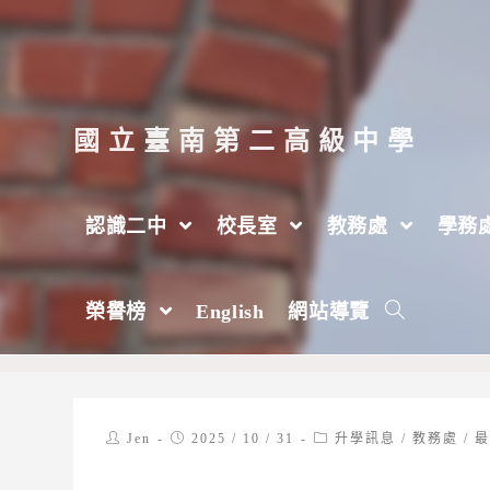
跳
轉
至
主
國立臺南第二高級中學
要
內
認識二中
校長室
教務處
學務
容
【試務組】國立聯合大學文化觀光產業學系
榮譽榜
English
網站導覽
>
2025 年
>
10 月
>
31 日
>
教務處
Post
Post
Post
Jen
2025 / 10 / 31
升學訊息
/
教務處
/
author:
published:
category: