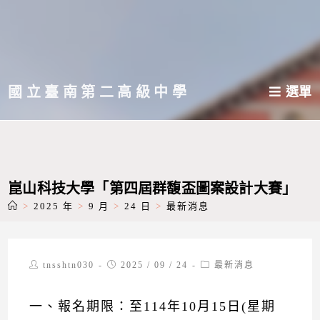
跳
轉
至
主
國立臺南第二高級中學
選單
要
內
容
崑山科技大學「第四屆群馥盃圖案設計大賽」
>
2025 年
>
9 月
>
24 日
>
最新消息
Post
Post
Post
tnsshtn030
2025 / 09 / 24
最新消息
author:
published:
category:
一、報名期限：至114年10月15日(星期