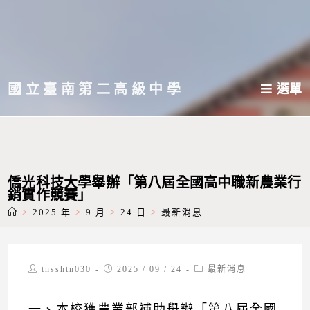
跳
轉
至
主
國立臺南第二高級中學
選單
要
內
容
僑光科技大學舉辦「第八屆全國高中職新農業行
銷實作競賽」
>
2025 年
>
9 月
>
24 日
>
最新消息
Post
Post
Post
tnsshtn030
2025 / 09 / 24
最新消息
author:
published:
category:
一、本校獲農業部補助舉辦「第八屆全國