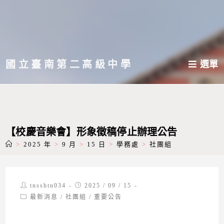
跳
轉
至
主
國立臺南第二高級中學
選單
要
內
容
【校慶音樂會】形象徵稿停止辦理公告
>
2025 年
>
9 月
>
15 日
>
學務處
>
社團組
Post
Post
tnsshtn034
2025 / 09 / 15
author:
published:
Post
最新消息
/
社團組
/
重要公告
category: