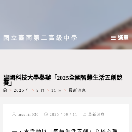
跳
轉
至
主
國立臺南第二高級中學
選單
要
內
容
建國科技大學舉辦「2025全國智慧生活五創競
賽」
>
2025 年
>
9 月
>
11 日
>
最新消息
Post
Post
Post
tnsshtn030
2025 / 09 / 11
最新消息
author:
published:
category:
一、本活動以「智慧生活五創」為核心理