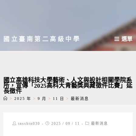
跳
轉
至
主
國立臺南第二高級中學
選單
要
內
容
國立高雄科技大學藝術、人文與設計相關學院系
所，宣傳「2025高科大青藝獎典藏徵件比賽」延
長徵件
>
2025 年
>
9 月
>
11 日
>
最新消息
Post
Post
Post
tnsshtn030
2025 / 09 / 11
最新消息
author:
published:
category: