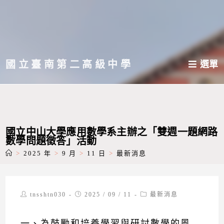
跳
轉
至
主
國立臺南第二高級中學
選單
要
內
容
國立中山大學應用數學系主辦之「雙週一題網路
數學問題徵答」活動
>
2025 年
>
9 月
>
11 日
>
最新消息
Post
Post
Post
tnsshtn030
2025 / 09 / 11
最新消息
author:
published:
category:
一、為鼓勵和培養學習與研討數學的風