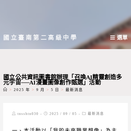
跳
轉
至
主
國立臺南第二高級中學
選單
要
內
容
國立公共資訊圖書館辦理「召喚AI精靈創造多
元宇宙──AI漫畫圖像創作甄選」活動
>
2025 年
>
9 月
>
5 日
>
最新消息
Post
Post
Post
tnsshtn030
2025 / 09 / 05
最新消息
author:
published:
category:
一、本活動以「我的未來職業想像」為主