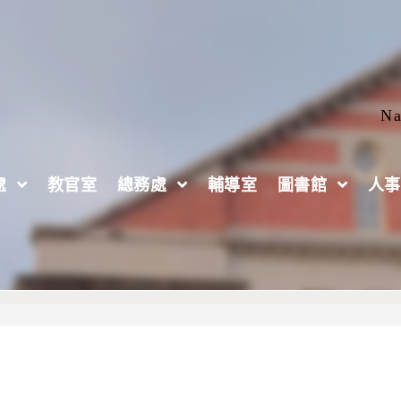
Na
處
教官室
總務處
輔導室
圖書館
人事
9月10日辦理「青年志工交流分享會-教師交流場」