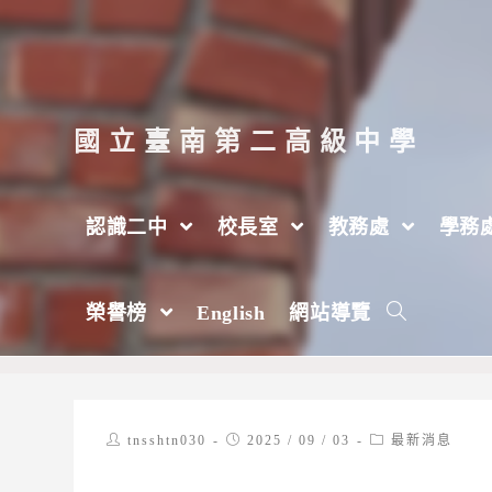
跳
轉
至
主
國立臺南第二高級中學
要
內
認識二中
校長室
教務處
學務
容
教育部青年發展署（下稱青年署）於114年
榮譽榜
English
網站導覽
>
2025 年
>
9 月
>
3 日
>
最新消息
Post
Post
Post
tnsshtn030
2025 / 09 / 03
最新消息
author:
published:
category: