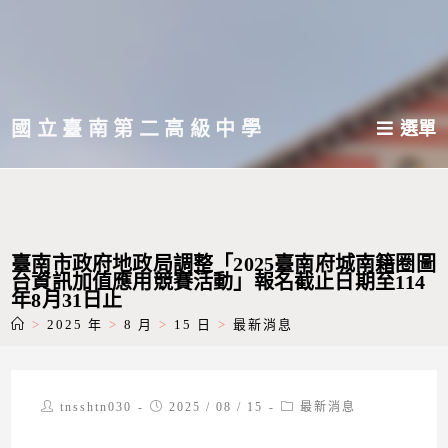
跳
轉
至
主
國立臺南第二高級中學
選單
要
內
容
臺南市政府地政局調整「2025臺南府城南籍圈圖
台資訊加值應用競賽活動」報名截止日期至114
年8月31日止
>
2025 年
>
8 月
>
15 日
>
最新消息
Post
Post
Post
tnsshtn030
2025 / 08 / 15
最新消息
author:
published:
category: