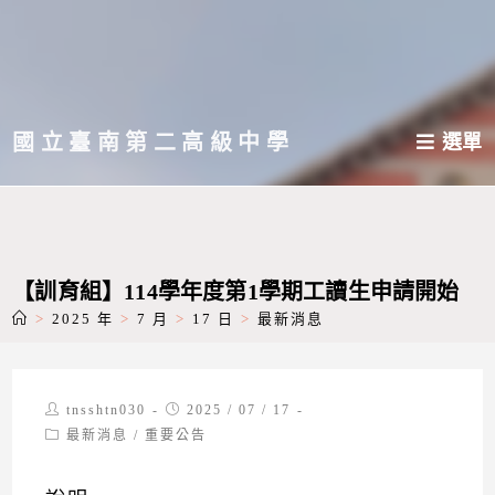
跳
轉
至
主
國立臺南第二高級中學
選單
要
內
容
【訓育組】114學年度第1學期工讀生申請開始
>
2025 年
>
7 月
>
17 日
>
最新消息
Post
Post
tnsshtn030
2025 / 07 / 17
author:
published:
Post
最新消息
/
重要公告
category: