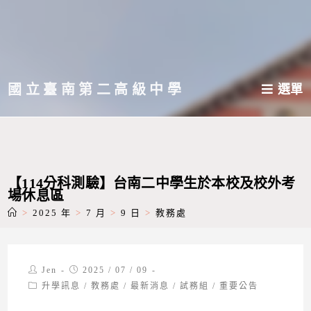
跳
轉
至
主
國立臺南第二高級中學
選單
要
內
容
【114分科測驗】台南二中學生於本校及校外考
場休息區
>
2025 年
>
7 月
>
9 日
>
教務處
Post
Post
Jen
2025 / 07 / 09
author:
published:
Post
升學訊息
/
教務處
/
最新消息
/
試務組
/
重要公告
category: