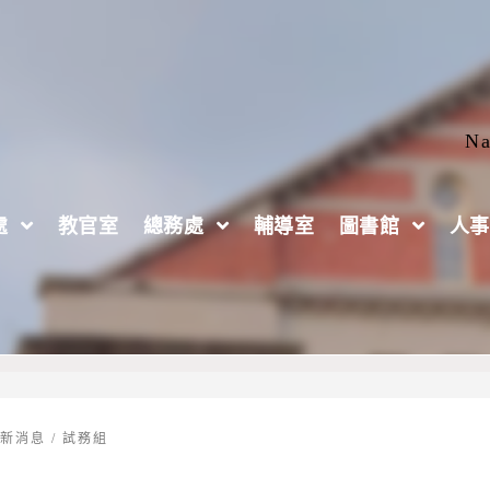
Na
處
教官室
總務處
輔導室
圖書館
人事
進修推廣部四技單獨招生簡章
最新消息
/
試務組