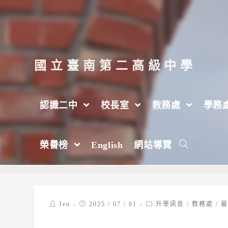
跳
轉
至
主
國立臺南第二高級中學
要
內
認識二中
校長室
教務處
學務
容
【試務組】國立澎湖科技大學114學年度
榮譽榜
English
網站導覽
>
2025 年
>
7 月
>
1 日
>
教務處
Post
Post
Post
Jen
2025 / 07 / 01
升學訊息
/
教務處
/
author:
published:
category: