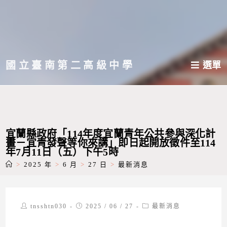
跳
轉
至
主
國立臺南第二高級中學
選單
要
內
容
宜蘭縣政府「114年度宜蘭青年公共參與深化計
畫－宜青發聲等你來講」即日起開放徵件至114
年7月11日（五）下午5時
>
2025 年
>
6 月
>
27 日
>
最新消息
Post
Post
Post
tnsshtn030
2025 / 06 / 27
最新消息
author:
published:
category: