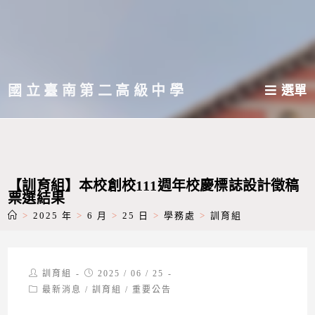
跳
轉
至
主
國立臺南第二高級中學
選單
要
內
容
【訓育組】本校創校111週年校慶標誌設計徵稿
票選結果
>
2025 年
>
6 月
>
25 日
>
學務處
>
訓育組
Post
Post
訓育組
2025 / 06 / 25
author:
published:
Post
最新消息
/
訓育組
/
重要公告
category: