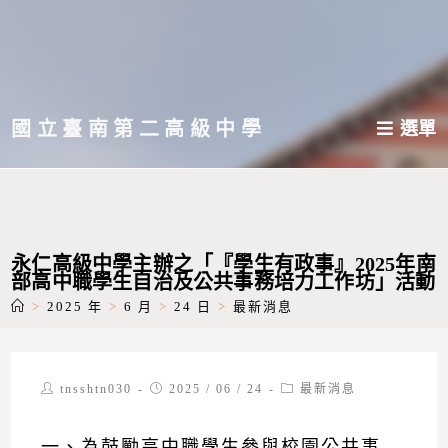
跳
轉
至
主
國立臺南第二高級中學
選單
要
內
容
永仁高級中學主辦之「『學生有政事』2025年南
部高中職學生自治及公共事務培力工作坊」活動
>
2025 年
>
6 月
>
24 日
>
最新消息
Post
Post
Post
tnsshtn030
2025 / 06 / 24
最新消息
author:
published:
category:
一、為鼓勵高中職學生參與校園公共事