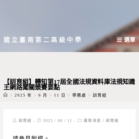
跳
轉
至
主
國立臺南第二高級中學
選單
要
內
容
【訓育組】轉知第17屆全國法規資料庫法規知識
王網路闖關競賽要點
>
2025 年
>
6 月
>
11 日
>
學務處
>
訓育組
Post
Post
Post
訓育組
2025 / 06 / 11
最新消息
/
訓育組
author:
published:
category:
請參見附檔。