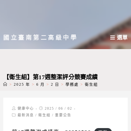
跳
轉
至
主
國立臺南第二高級中學
選單
要
內
容
【衛生組】第17週整潔評分競賽成績
>
2025 年
>
6 月
>
2 日
>
學務處
>
衛生組
Post
Post
健康中心
2025 / 06 / 02
author:
published:
Post
最新消息
/
衛生組
/
重要公告
category: