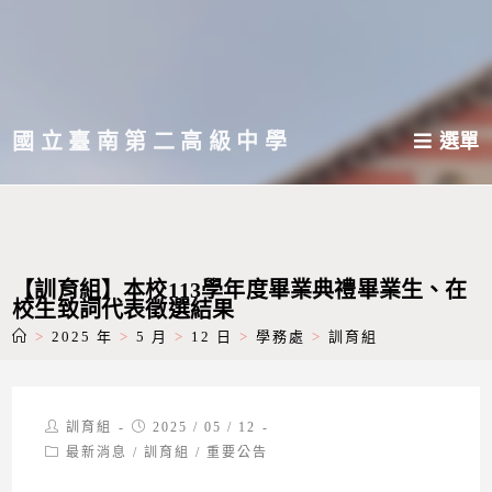
跳
轉
至
主
國立臺南第二高級中學
選單
要
內
容
【訓育組】本校113學年度畢業典禮畢業生、在
校生致詞代表徵選結果
>
2025 年
>
5 月
>
12 日
>
學務處
>
訓育組
Post
Post
訓育組
2025 / 05 / 12
author:
published:
Post
最新消息
/
訓育組
/
重要公告
category: