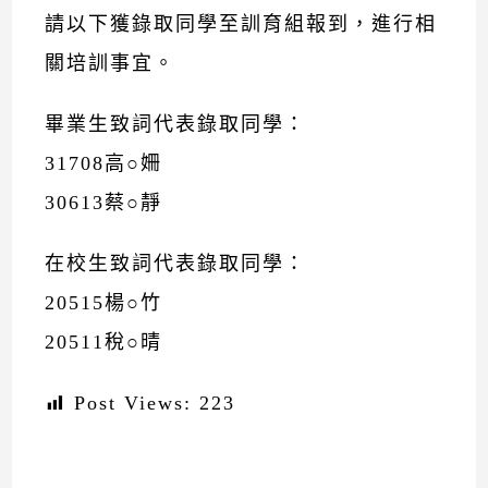
請以下獲錄取同學至訓育組報到，進行相
關培訓事宜。
畢業生致詞代表錄取同學：
31708高○姍
30613蔡○靜
在校生致詞代表錄取同學：
20515楊○竹
20511稅○晴
Post Views:
223