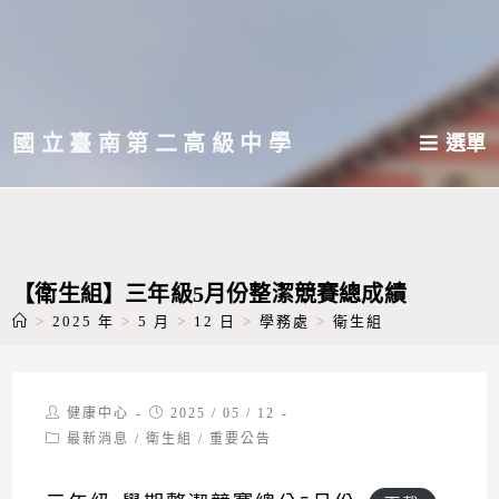
跳
轉
至
主
國立臺南第二高級中學
選單
要
內
容
【衛生組】三年級5月份整潔競賽總成績
>
2025 年
>
5 月
>
12 日
>
學務處
>
衛生組
Post
Post
健康中心
2025 / 05 / 12
author:
published:
Post
最新消息
/
衛生組
/
重要公告
category: