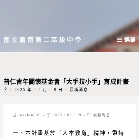
跳
轉
至
主
國立臺南第二高級中學
選單
要
內
容
普仁青年關懷基金會「大手拉小手」育成計畫
>
2025 年
>
5 月
>
9 日
>
最新消息
Post
Post
Post
tnsshtn030
2025 / 05 / 09
最新消息
author:
published:
category:
一、本計畫基於「人本教育」精神，秉持